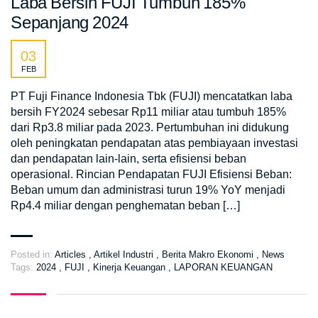
Laba Bersih FUJI Tumbuh 185%
Sepanjang 2024
03
FEB
PT Fuji Finance Indonesia Tbk (FUJI) mencatatkan laba
bersih FY2024 sebesar Rp11 miliar atau tumbuh 185%
dari Rp3.8 miliar pada 2023. Pertumbuhan ini didukung
oleh peningkatan pendapatan atas pembiayaan investasi
dan pendapatan lain-lain, serta efisiensi beban
operasional. Rincian Pendapatan FUJI Efisiensi Beban:
Beban umum dan administrasi turun 19% YoY menjadi
Rp4.4 miliar dengan penghematan beban […]
Posted in:
Articles
,
Artikel Industri
,
Berita Makro Ekonomi
,
News
Tags:
2024
,
FUJI
,
Kinerja Keuangan
,
LAPORAN KEUANGAN