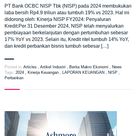
PT Bank OCBC NISP Tbk (NISP) pada 2024 membukukan
laba bersih Rp4.9 triliun atau tumbuh 19% vs 2023. Hal ini
didorong oleh: Kinerja NISP FY2024: Penyaluran
Kredit:Per 31 Desember 2024, NISP telah menyalurkan
pembiayaan berkelanjutan dengan pertumbuhan sebesar
17% YoY vs 2023. Selain itu, Kredit ritel tumbuh 14% YoY,
dan kredit perbankan bisnis tumbuh sebesar […]
Posted in:
Articles
,
Artikel Industri
,
Berita Makro Ekonomi
,
News
Tags:
2024
,
Kinerja Keuangan
,
LAPORAN KEUANGAN
,
NISP
,
Perbankan