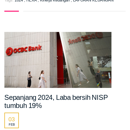
Tags:
2024
,
HEXA
,
Kinerja Keuangan
,
LAPORAN KEUANGAN
Sepanjang 2024, Laba bersih NISP
tumbuh 19%
03
FEB