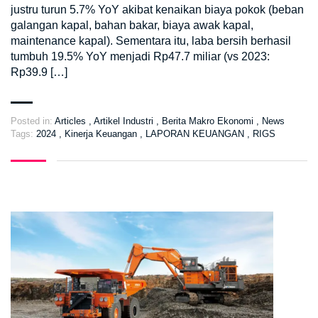
justru turun 5.7% YoY akibat kenaikan biaya pokok (beban
galangan kapal, bahan bakar, biaya awak kapal,
maintenance kapal). Sementara itu, laba bersih berhasil
tumbuh 19.5% YoY menjadi Rp47.7 miliar (vs 2023:
Rp39.9 […]
Posted in:
Articles
,
Artikel Industri
,
Berita Makro Ekonomi
,
News
Tags:
2024
,
Kinerja Keuangan
,
LAPORAN KEUANGAN
,
RIGS