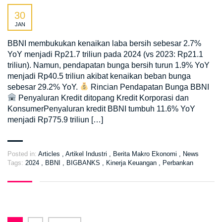
30
JAN
BBNI membukukan kenaikan laba bersih sebesar 2.7%
YoY menjadi Rp21.7 triliun pada 2024 (vs 2023: Rp21.1
triliun). Namun, pendapatan bunga bersih turun 1.9% YoY
menjadi Rp40.5 triliun akibat kenaikan beban bunga
sebesar 29.2% YoY.
Rincian Pendapatan Bunga BBNI
Penyaluran Kredit ditopang Kredit Korporasi dan
KonsumerPenyaluran kredit BBNI tumbuh 11.6% YoY
menjadi Rp775.9 triliun […]
Posted in:
Articles
,
Artikel Industri
,
Berita Makro Ekonomi
,
News
Tags:
2024
,
BBNI
,
BIGBANKS
,
Kinerja Keuangan
,
Perbankan