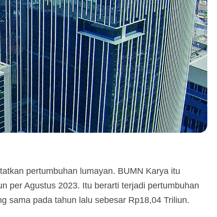
atatkan pertumbuhan lumayan. BUMN Karya itu
un per Agustus 2023. Itu berarti terjadi pertumbuhan
g sama pada tahun lalu sebesar Rp18,04 Triliun.