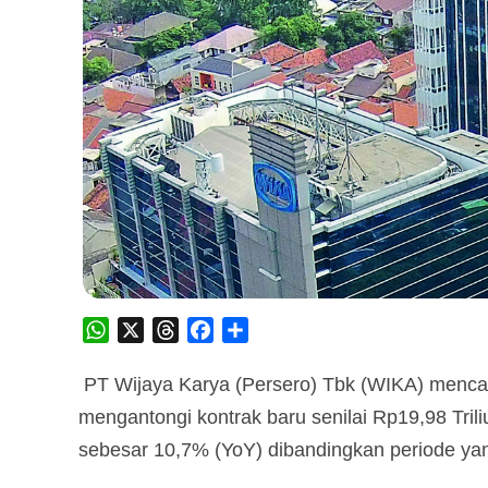
WhatsApp
X
Threads
Facebook
Share
PT Wijaya Karya (Persero) Tbk (WIKA) menc
mengantongi kontrak baru senilai Rp19,98 Trili
sebesar 10,7% (YoY) dibandingkan periode yan