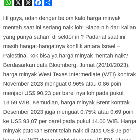
WhatsApp
X
Threads
Facebook
Share
Hi guys, udah denger belom kalo harga minyak
mentah saat ini sedang naik loh! Siapa nih dari kalian
yang punya saham di sektor ini? Padahal saat ini
masih hangat-hangatnya konflik antara Israel –
Palestina, kok bisa ya harga minyak mentah naik?
Berdasarkan data Bloomberg, Jumat (20/10/2023),
harga minyak West Texas Intermediate (WTI) kontrak
November 2023 menguat 0,96% atau 0,86 poin
menjadi US$ 90,23 per barel nya loh pada pukul
13.59 WIB. Kemudian, harga minyak Brent kontrak
Desember 2023 juga menguat 0,75% atau 0,69 poin
ke US$ 93,07 per barel pada pukul 14.00 WIB. Harga
minyak patokan Brent telah naik di atas US$ 93 per
barel dan WTI dan mendekati harga US $91. Harga