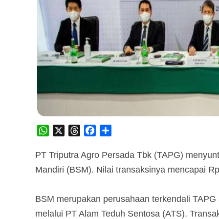
WhatsApp
X
Threads
Facebook
Share
PT Triputra Agro Persada Tbk (TAPG) menyuntik
Mandiri (BSM). Nilai transaksinya mencapai Rp5
BSM merupakan perusahaan terkendali TAPG se
melalui PT Alam Teduh Sentosa (ATS). Transak