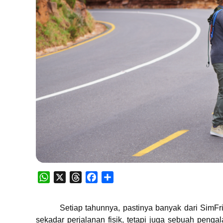
WhatsApp
X
Threads
Facebook
Share
Setiap tahunnya, pastinya banyak dari SimFr
sekadar perjalanan fisik, tetapi juga sebuah peng