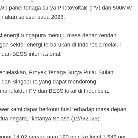
Wp panel tenaga surya Photovoltaic (PV) dan 500MW
n akan selesai pada 2028.
isi energi Singapura menuju masa depan rendah
n sektor energi terbarukan di Indonesia melalui
 dan BESS internasional.
enjelaskan, Proyek Tenaga Surya Pulau Bulan
a dan Singapura yang dapat mendorong
manufaktur PV dan BESS lokal di Indonesia.
er kami dapat berkontribusi terhadap masa depan
edua negara,” katanya Selasa (12/9/2023).
t 14,02 persen atau 190 poin ke level 1.545 per