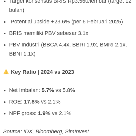
Target konsensus BRIS Rp3,560/lembar (target 12
bulan)
⁠ Potential upside +23.6% (per 6 Februari 2025)
BRIS memiliki PBV sebesar 3.1x
PBV Industri (BBCA 4.4x, BBRI 1.9x, BMRI 2.1x,
BBNI 1.1x)
Key Ratio | 2024 vs 2023
Net Imbalan:
5.7%
vs 5.8%
ROE:
17.8%
vs 2.1%
NPF gross:
1.9%
vs 2.1%
Source: IDX, Bloomberg, SimInvest