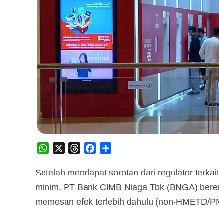
WhatsApp
X
Threads
Facebook
Share
Setelah mendapat sorotan dari regulator terka
minim, PT Bank CIMB Niaga Tbk (BNGA) ber
memesan efek terlebih dahulu (non-HMETD/PM