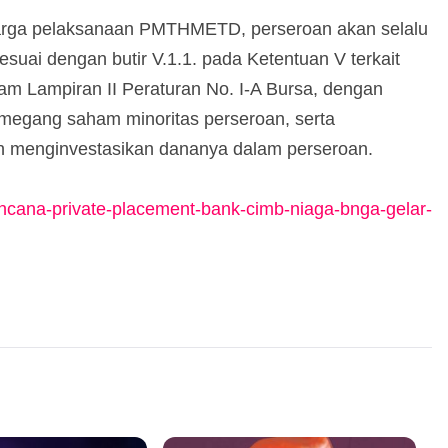
arga pelaksanaan PMTHMETD, perseroan akan selalu
uai dengan butir V.1.1. pada Ketentuan V terkait
 Lampiran II Peraturan No. I-A Bursa, dengan
megang saham minoritas perseroan, serta
an menginvestasikan dananya dalam perseroan.
cana-private-placement-bank-cimb-niaga-bnga-gelar-