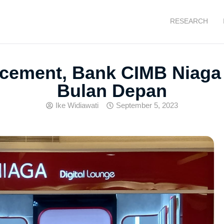
RESEARCH
acement, Bank CIMB Niag
Bulan Depan
Ike Widiawati
September 5, 2023