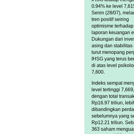
0.94% ke level 7,6
Senin (28/07), mela
tren positif seiring
optimisme terhada
laporan keuangan e
Dukungan dari inve
asing dan stabilitas
turut menopang per
IHSG yang terus be
di atas level psikolo
7,600.
Indeks sempat men
level tertinggi 7,669
dengan total transak
Rp16.97 triliun, lebi
dibandingkan perd
sebelumnya yang s
Rp12.21 triliun. Se
363 saham menguat