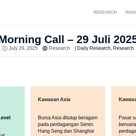
RESEARCH
INSI
Morning Call – 29 Juli 202
July 29, 2025
Research
|
Daily Research
,
Research
Kawasan Asia
Kawasa
Level
Bursa Asia ditutup beragam
Pasar s
pada perdagangan Senin.
bervari
Hang Seng dan Shanghai
perdaga
at