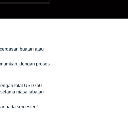
ecerdasan buatan atau
iumumkan, dengan proses
 dengan total USD750
S selama masa jabatan
ar pada semester 1