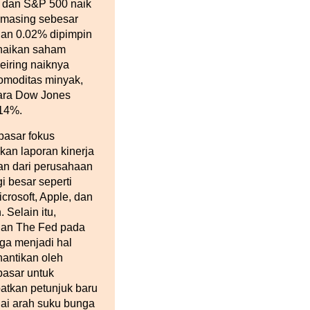
 dan S&P 500 naik
masing sebesar
an 0.02% dipimpin
naikan saham
seiring naiknya
omoditas minyak,
ara Dow Jones
.14%.
pasar fokus
kan laporan kinerja
n dari perusahaan
i besar seperti
crosoft, Apple, dan
 Selain itu,
uan The Fed pada
ga menjadi hal
nantikan oleh
pasar untuk
tkan petunjuk baru
i arah suku bunga