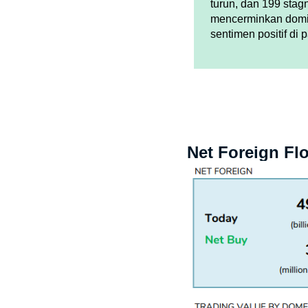
turun, dan 199 stag
mencerminkan domi
sentimen positif di p
Net Foreign Flo