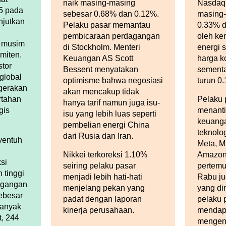
naik masing-masing
Nasdaq
15 pada
sebesar 0.68% dan 0.12%.
masing-
njutkan
Pelaku pasar memantau
0.33% d
pembicaraan perdagangan
oleh ke
p musim
di Stockholm. Menteri
energi 
miten.
Keuangan AS Scott
harga k
stor
Bessent menyatakan
sement
 global
optimisme bahwa negosiasi
turun 0
gerakan
akan mencakup tidak
rtahan
Pelaku 
hanya tarif namun juga isu-
gis
menanti
isu yang lebih luas seperti
keuanga
pembelian energi China
teknolog
dari Rusia dan Iran.
yentuh
Meta, Mi
,
Nikkei terkoreksi 1.10%
Amazon.
si
seiring pelaku pasar
pertem
h tinggi
menjadi lebih hati-hati
Rabu ju
agangan
menjelang pekan yang
yang di
ebesar
padat dengan laporan
pelaku 
banyak
kinerja perusahaan.
mendapa
, 244
mengena