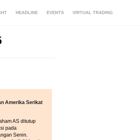
GHT
HEADLINE
EVENTS
VIRTUAL TRADING
5
n Amerika Serikat
aham AS ditutup
asi pada
ngan Senin.