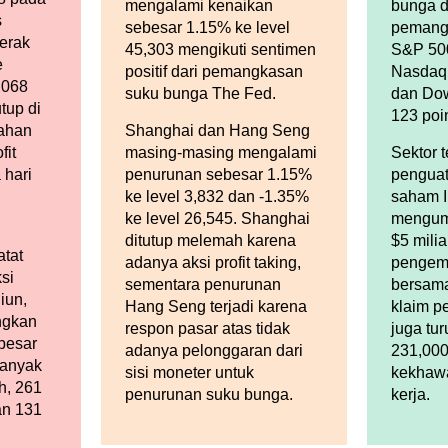
mengalami kenaikan
bunga d
s
sebesar 1.15% ke level
pemangk
gerak
45,303 mengikuti sentimen
S&P 500
e
positif dari pemangkasan
Nasdaq
,068
suku bunga The Fed.
dan Do
tup di
123 poi
ahan
Shanghai dan Hang Seng
fit
masing-masing mengalami
Sektor 
 hari
penurunan sebesar 1.15%
penguat
ke level 3,832 dan -1.35%
saham I
ke level 26,545. Shanghai
mengum
ditutup melemah karena
$5 milia
atat
adanya aksi profit taking,
pengem
si
sementara penurunan
bersama
iun,
Hang Seng terjadi karena
klaim p
ingkan
respon pasar atas tidak
juga tu
besar
adanya pelonggaran dari
231,00
banyak
sisi moneter untuk
kekhawa
h, 261
penurunan suku bunga.
kerja.
an 131