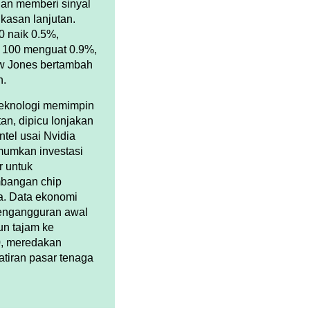
an memberi sinyal
asan lanjutan.
 naik 0.5%,
 100 menguat 0.9%,
w Jones bertambah
n.
teknologi memimpin
an, dipicu lonjakan
ntel usai Nvidia
umkan investasi
r untuk
bangan chip
. Data ekonomi
engangguran awal
run tajam ke
0, meredakan
tiran pasar tenaga