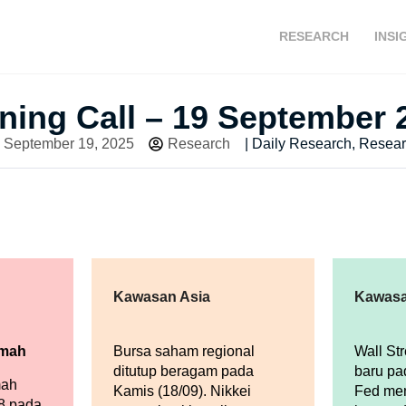
RESEARCH
INSI
ning Call – 19 September 
September 19, 2025
Research
|
Daily Research
,
Resear
Kawasan Asia
Kawasa
emah
Bursa saham regional
Wall St
ditutup beragam pada
baru pa
mah
Kamis (18/09). Nikkei
Fed me
08 pada