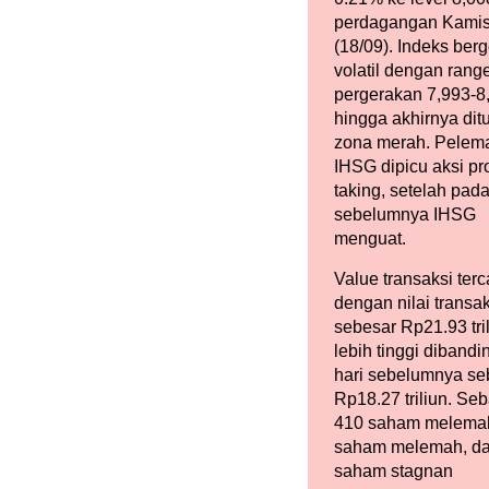
perdagangan Kami
(18/09). Indeks ber
volatil dengan rang
pergerakan 7,993-8
hingga akhirnya ditu
zona merah. Pelem
IHSG dipicu aksi pro
taking, setelah pada
sebelumnya IHSG
menguat.
Value transaksi terc
dengan nilai transak
sebesar Rp21.93 tril
lebih tinggi diband
hari sebelumnya se
Rp18.27 triliun. Se
410 saham melema
saham melemah, d
saham stagnan