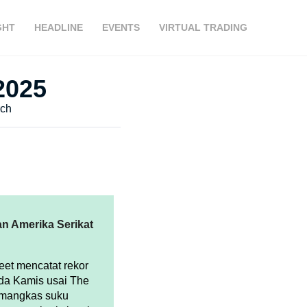
GHT
HEADLINE
EVENTS
VIRTUAL TRADING
2025
ch
n Amerika Serikat
reet mencatat rekor
da Kamis usai The
mangkas suku