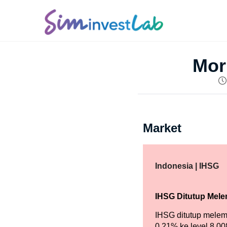
Mor
Market
Indonesia | IHSG
IHSG Ditutup Mel
IHSG ditutup mele
0.21% ke level 8,0