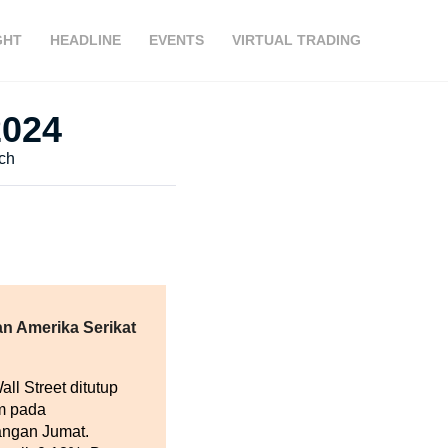
GHT
HEADLINE
EVENTS
VIRTUAL TRADING
2024
ch
n Amerika Serikat
ll Street ditutup
m pada
angan Jumat.