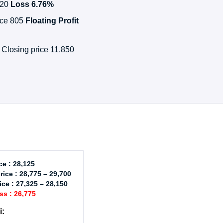
620
Loss 6.76%
rice 805
Floating Profit
, Closing price 11,850
ce : 28,125
rice : 28,775 – 29,700
ice : 27,325 – 28,150
ss : 26,775
i: