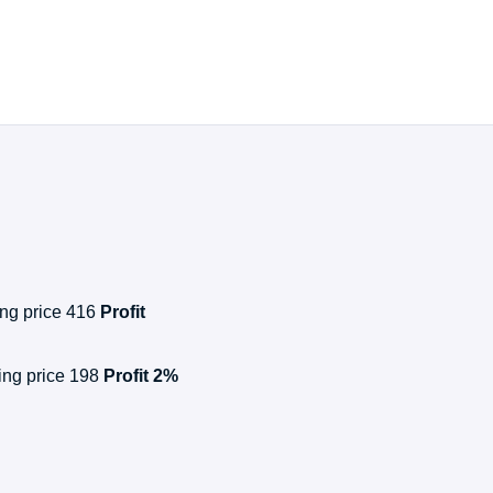
ing price 416
Profit
sing price 198
Profit 2%