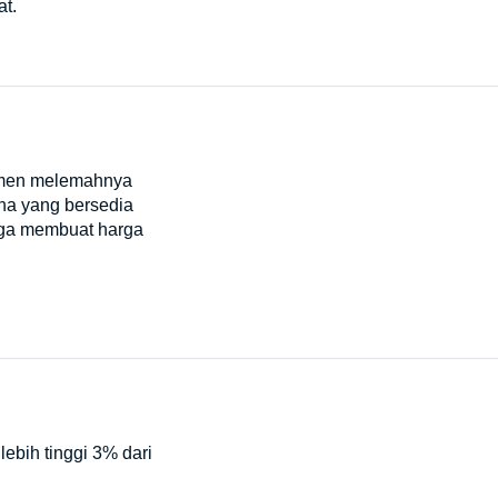
at.
timen melemahnya
na yang bersedia
ngga membuat harga
ebih tinggi 3% dari