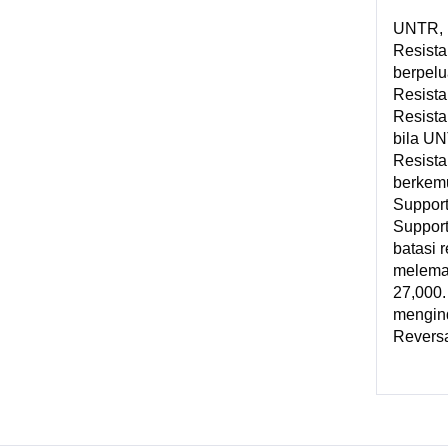
UNTR, 
Resista
berpel
Resista
Resist
bila U
Resista
berkem
Support
Support
batasi 
melema
27,000.
mengind
Reversa