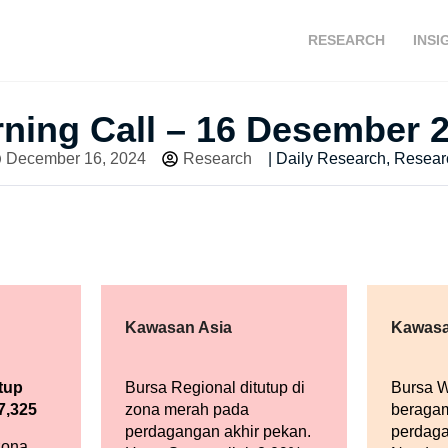
RESEARCH
INSI
ning Call – 16 Desember 
December 16, 2024
Research
|
Daily Research
,
Resear
Kawasan Asia
Kawasa
tup
Bursa Regional ditutup di
Bursa Wa
7,325
zona merah pada
beraga
perdagangan akhir pekan.
perdag
zona