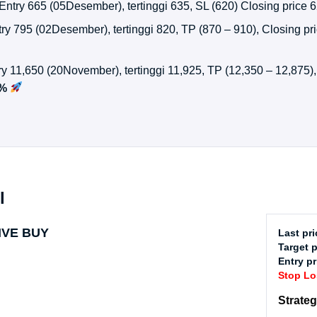
 Entry 665 (05Desember), tertinggi 635, SL (620) Closing price 
try 795 (02Desember), tertinggi 820, TP (870 – 910), Closing p
try 11,650 (20November), tertinggi 11,925, TP (12,350 – 12,875)
1%
l
IVE BUY
Last pri
Target p
Entry pr
Stop Lo
Strateg