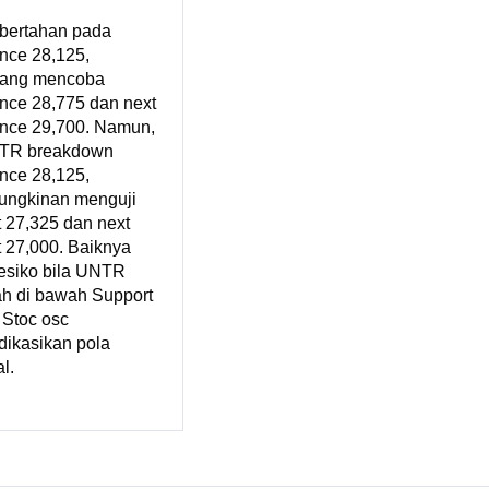
bertahan pada
nce 28,125,
uang mencoba
nce 28,775 dan next
ance 29,700. Namun,
NTR breakdown
nce 28,125,
ungkinan menguji
 27,325 dan next
 27,000. Baiknya
resiko bila UNTR
h di bawah Support
 Stoc osc
ikasikan pola
l.