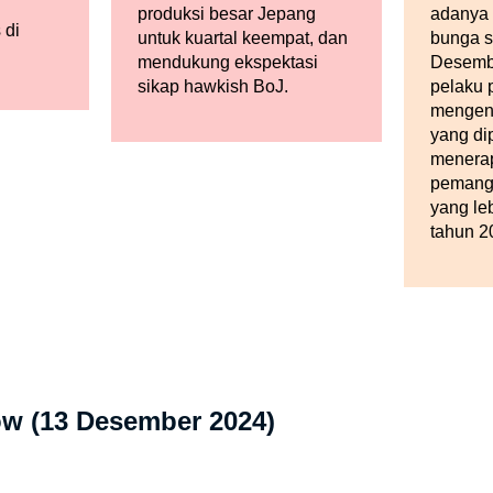
h
produksi besar Jepang
adanya
 di
untuk kuartal keempat, dan
bunga s
mendukung ekspektasi
Desember
sikap hawkish BoJ.
pelaku 
mengena
yang di
menerap
pemang
yang le
tahun 2
ow (13 Desember 2024)