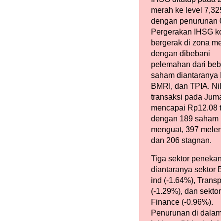
merah ke level 7,32
dengan penurunan 
Pergerakan IHSG k
bergerak di zona m
dengan dibebani
pelemahan dari be
saham diantaranya
BMRI, dan TPIA. Nil
transaksi pada Jum
mencapai Rp12.08 tr
dengan 189 saham
menguat, 397 mele
dan 206 stagnan.
Tiga sektor peneka
diantaranya sektor 
ind (-1.64%), Transp
(-1.29%), dan sektor
Finance (-0.96%).
Penurunan di dalam