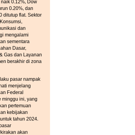
 naik 0.12%, Dow
urun 0.20%, dan
ditutup flat. Sektor
 Konsumsi,
unikasi dan
gi mengalami
tan sementara
Bahan Dasar,
 & Gas dan Layanan
n berakhir di zona
laku pasar nampak
-hati menjelang
an Federal
 minggu ini, yang
kan pertemuan
an kebijakan
 untuk tahun 2024.
pasar
kirakan akan