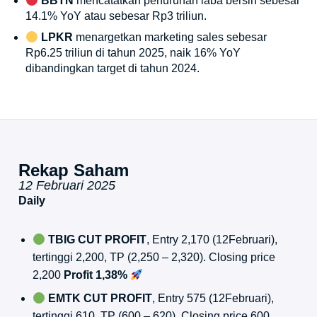
BBTN
mencatatkan penurunan laba bersih sebesar
14.1% YoY atau sebesar Rp3 triliun.
LPKR
menargetkan marketing sales sebesar
Rp6.25 triliun di tahun 2025, naik 16% YoY
dibandingkan target di tahun 2024.
Rekap Saham
12 Februari 2025
Daily
TBIG CUT PROFIT
, Entry 2,170 (12Februari),
tertinggi 2,200, TP (2,250 – 2,320). Closing price
2,200
Profit 1,38%
EMTK
CUT PROFIT
, Entry 575 (12Februari),
tertinggi 610, TP (600 – 620). Closing price 600