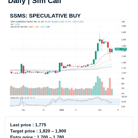
Daily | Sim Call
SSMS: SPECULATIVE BUY
Last price : 1,775
Target price : 1,820 – 1,900
Entry price : 1,700 – 1,780