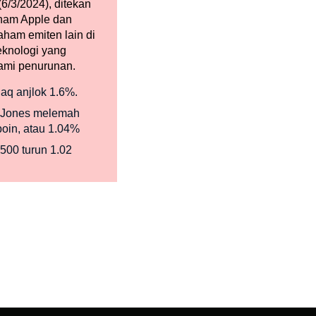
(6/3/2024), ditekan
ham Apple dan
aham emiten lain di
teknologi yang
ami penurunan.
aq anjlok 1.6%.
Jones melemah
poin, atau 1.04%
500 turun 1.02