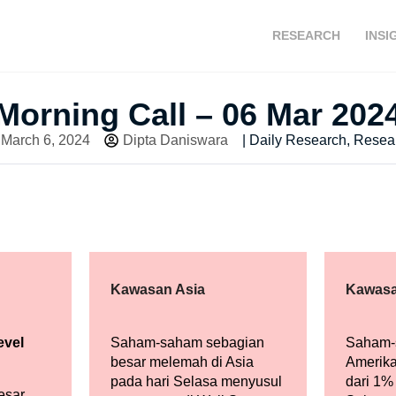
RESEARCH
INSI
Morning Call – 06 Mar 202
March 6, 2024
Dipta Daniswara
|
Daily Research
,
Resea
Kawasan Asia
Kawasa
evel
Saham-saham sebagian
Saham-
besar melemah di Asia
Amerika
pada hari Selasa menyusul
dari 1%
esar