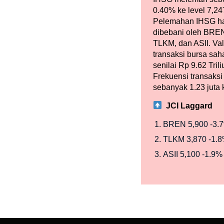
0.40% ke level 7,24
Pelemahan IHSG har
dibebani oleh BRE
TLKM, dan ASII. Va
transaksi bursa sa
senilai Rp 9.62 Tril
Frekuensi transaksi
sebanyak 1.23 juta k
JCI Laggard
BREN
5,900
-3.
TLKM
3,870
-1.
ASII
5,100
-1.9%