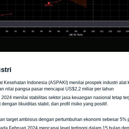
stri
t Kesehatan Indonesia (ASPAKI) menilai prospek industri alat
an nilai pangsa pasar mencapai US$2.2 miliar per tahun
2024 menilai stabilitas sektor jasa keuangan nasional tetap te
engan likuiditas stabil, dan profil risiko yang positif.
kan target ambisius dengan pertumbuhan ekonomi sebesar 5%
 pada Februari 2024 mencapai level tertinggi dalam 15 bulan de