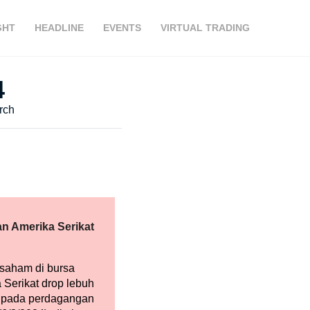
GHT
HEADLINE
EVENTS
VIRTUAL TRADING
4
rch
n Amerika Serikat
saham di bursa
 Serikat drop lebuh
 pada perdagangan