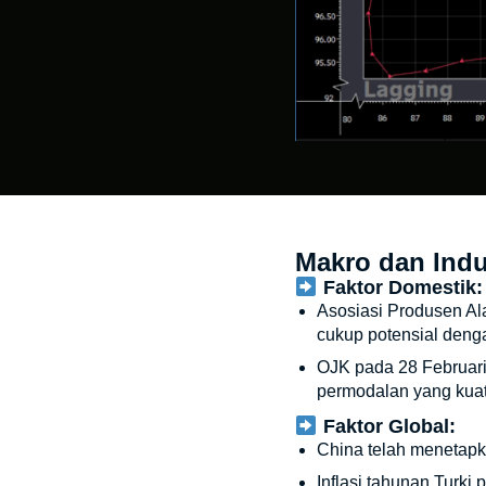
Makro dan Indu
Faktor Domestik:
Asosiasi Produsen Ala
cukup potensial deng
OJK pada 28 Februari 
permodalan yang kuat d
Faktor Global:
China telah menetap
Inflasi tahunan Turki