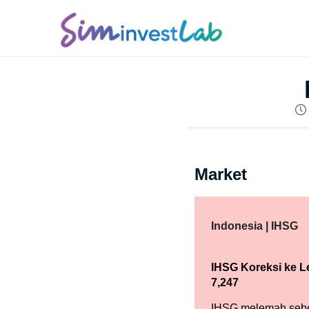
Market
Indonesia | IHSG
IHSG Koreksi ke L
7,247
IHSG melemah seb