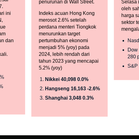
penurunan di Wall Street.
Selasa 
7.
oleh sa
i ini
Indeks acuan Hong Kong
harga s
N,
merosot 2.6% setelah
sektor 
lue
perdana menteri Tiongkok
mengal
ham
menurunkan target
iun dan
pertumbuhan ekonomi
Nasd
menjadi 5% (yoy) pada
Dow 
ali.
2024, lebih rendah dari
280 
tahun 2023 yang mencapai
S&P 
5.2% (yoy)
7%
Nikkei 40,098 0.0%
8%
Hangseng 16,163 -2.6%
Shanghai 3,048 0.3%