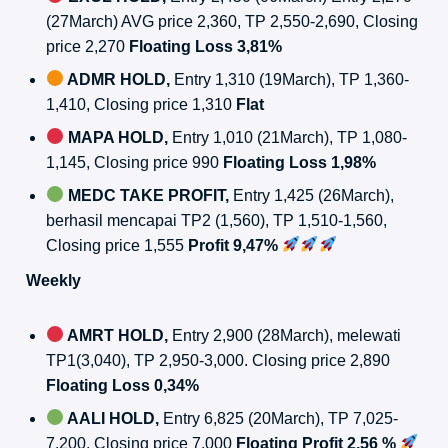
(27March) AVG price 2,360, TP 2,550-2,690, Closing
price 2,270
Floating Loss 3,81%
ADMR HOLD,
Entry 1,310 (19March), TP 1,360-
1,410, Closing price 1,310
Flat
MAPA HOLD,
Entry 1,010 (21March), TP 1,080-
1,145, Closing price 990
Floating Loss 1,98%
MEDC TAKE PROFIT,
Entry 1,425 (26March),
berhasil mencapai TP2 (1,560), TP 1,510-1,560,
Closing price 1,555
Profit 9,47%
Weekly
AMRT HOLD,
Entry 2,900 (28March), melewati
TP1(3,040), TP 2,950-3,000. Closing price 2,890
Floating Loss 0,34%
AALI HOLD,
Entry 6,825 (20March), TP 7,025-
7,200, Closing price 7,000
Floating Profit 2,56 %