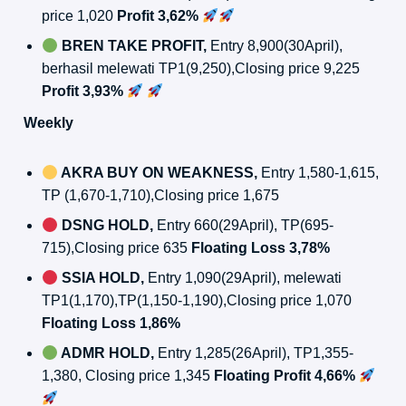
price 1,020
Profit 3,62%
BREN TAKE PROFIT,
Entry 8,900(30April),
berhasil melewati TP1(9,250),Closing price 9,225
Profit 3,93%
Weekly
AKRA BUY ON WEAKNESS,
Entry 1,580-1,615,
TP (1,670-1,710),Closing price 1,675
DSNG HOLD,
Entry 660(29April), TP(695-
715),Closing price 635
Floating Loss 3,78%
SSIA HOLD,
Entry 1,090(29April), melewati
TP1(1,170),TP(1,150-1,190),Closing price 1,070
Floating Loss 1,86%
ADMR HOLD,
Entry 1,285(26April), TP1,355-
1,380, Closing price 1,345
Floating Profit 4,66%