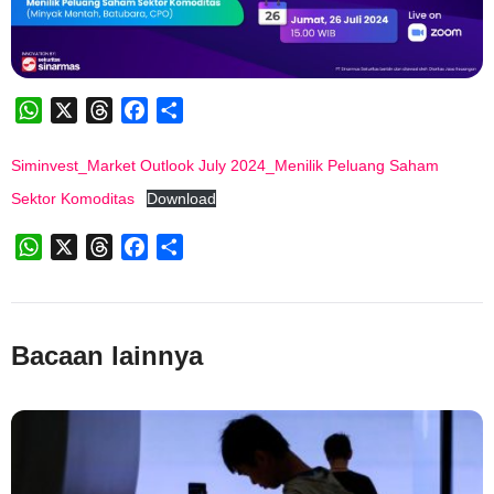
WhatsApp
X
Threads
Facebook
Share
Siminvest_Market Outlook July 2024_Menilik Peluang Saham
Sektor Komoditas
Download
WhatsApp
X
Threads
Facebook
Share
Bacaan lainnya