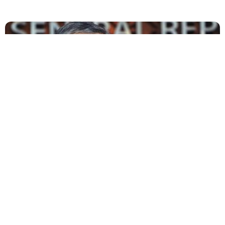
July 28, 2026
Pasar Cermati Pengunduran Diri Perry
Warjiyo