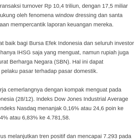
ansaksi turnover Rp 10,4 triliun, dengan 17,5 miliar
dukung oleh fenomena window dressing dan santa
ahaan mempercantik laporan keuangan mereka.
 baik bagi Bursa Efek Indonesia dan seluruh investor
k hanya IHSG saja yang menguat, namun rupiah juga
urat Berharga Negara (SBN). Hal ini dapat
pelaku pasar terhadap pasar domestik.
inerja cemerlangnya dengan kompak menguat pada
nesia (28/12). Indeks Dow Jones Industrial Average
 Indeks Nasdaq menanjak 0,16% atau 24,6 poin ke
14% atau 6,83% ke 4.781,58.
us melanjutkan tren positif dan mencapai 7.293 pada