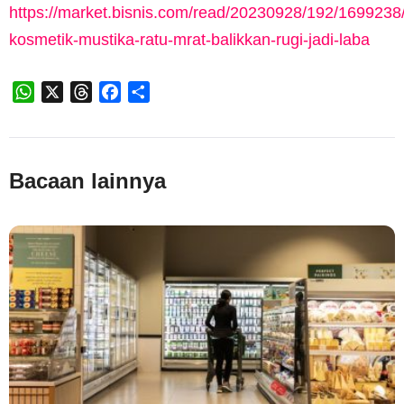
https://market.bisnis.com/read/20230928/192/1699238
kosmetik-mustika-ratu-mrat-balikkan-rugi-jadi-laba
WhatsApp
X
Threads
Facebook
Share
Bacaan lainnya