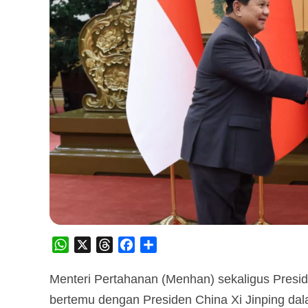
WhatsApp
X
Threads
Facebook
Share
Menteri Pertahanan (Menhan) sekaligus Preside
bertemu dengan Presiden China Xi Jinping da