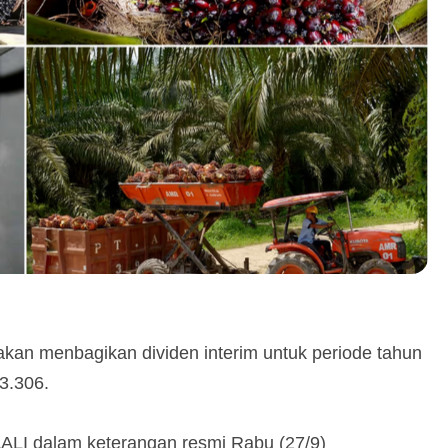
akan menbagikan dividen interim untuk periode tahun
3.306.
AALI dalam keterangan resmi Rabu (27/9)