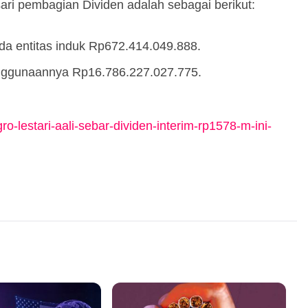
ri pembagian Dividen adalah sebagai berikut:
ada entitas induk Rp672.414.049.888.
enggunaannya Rp16.786.227.027.775.
o-lestari-aali-sebar-dividen-interim-rp1578-m-ini-